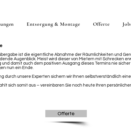
tungen
Entsorgung & Montage
Offerte
Job
ie
ergabe ist die eigentliche Abnahme der Räumlichkeiten und Gerä
ende Augenblick. Meist wird dieser von Mietern mit Schrecken erw
 und damit auch dem positiven Ausgang dieses Termins nie sicher se
en nun ein Ende.
ng durch unsere Experten sichern wir Ihnen selbstverständlich ei
ahlt sich somit aus – vereinbaren Sie noch heute Ihren persönlichen
Offerte